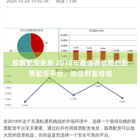
2025-10-24 10:52:39
阅读：138
在2018年这个充满机遇和挑战的市场环境中，选择一个值得信赖的股
票配资平台至关重要。通过杠杆作用股票配资免息，股票配资可以放
大您的投资收益，但前提是您选择一个安全可靠的平台。