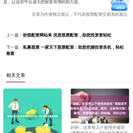
息，让这些平台成为您财富倍增的助力器。
文章为作者独立观点，不代表股票配资交易系统观点
上一篇：
炒股配资网站来 优质股票配资，助您投资更轻松
下一篇：
私募股票 一家天下股票配资：助您把握投资良机，轻松
致富
相关文章
好的，这里有几个使用关键词
“票配资平台”，并针对百度收录