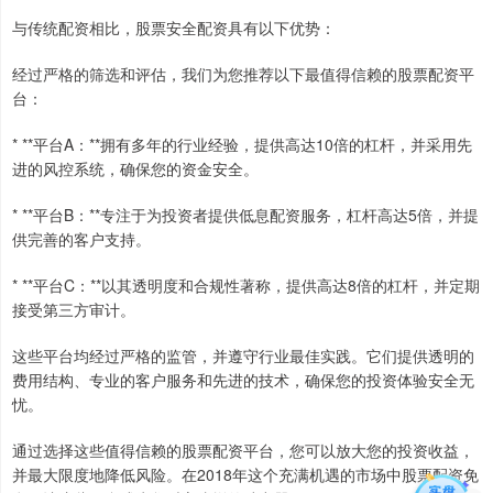
与传统配资相比，股票安全配资具有以下优势：
经过严格的筛选和评估，我们为您推荐以下最值得信赖的股票配资平
台：
* **平台A：**拥有多年的行业经验，提供高达10倍的杠杆，并采用先
进的风控系统，确保您的资金安全。
* **平台B：**专注于为投资者提供低息配资服务，杠杆高达5倍，并提
供完善的客户支持。
* **平台C：**以其透明度和合规性著称，提供高达8倍的杠杆，并定期
接受第三方审计。
这些平台均经过严格的监管，并遵守行业最佳实践。它们提供透明的
费用结构、专业的客户服务和先进的技术，确保您的投资体验安全无
忧。
通过选择这些值得信赖的股票配资平台，您可以放大您的投资收益，
并最大限度地降低风险。在2018年这个充满机遇的市场中股票配资免