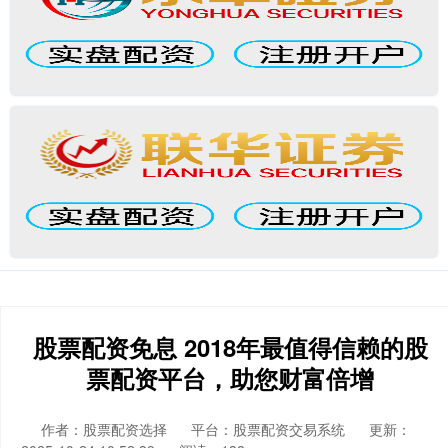
股票配资免息 2018年最值得信赖的股
票配资平台，助您财富倍增
作者：股票配资选择
平台：股票配资交易系统
更新：