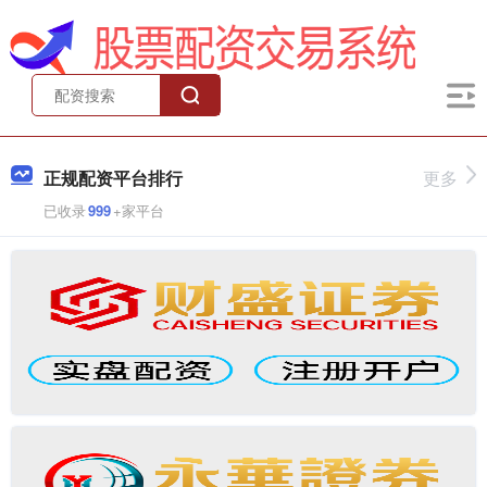
正规配资平台排行
更多
已收录
999
+家平台