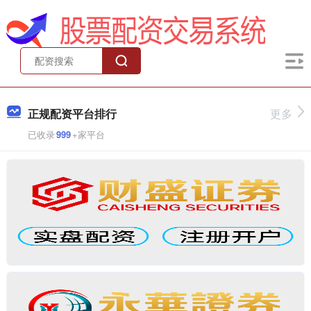
正规配资平台排行
更多
已收录
999
+家平台