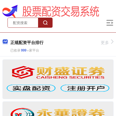
正规配资平台排行
更多
已收录
999
+家平台