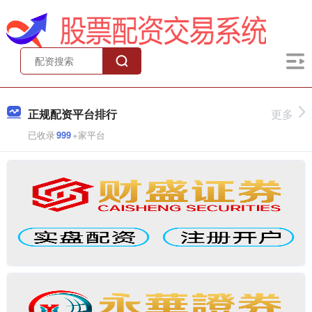
正规配资平台排行
更多
已收录
999
+家平台