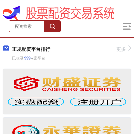
正规配资平台排行
更多
已收录
999
+家平台