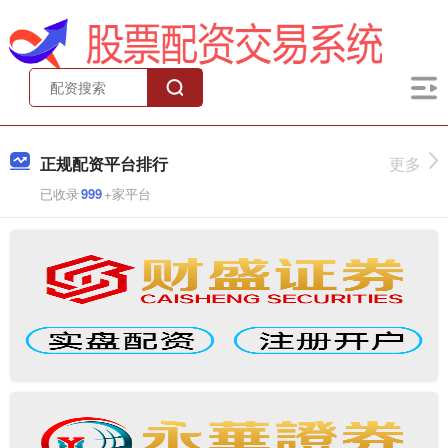
正规配资平台排行
更多
已收录
999
+家平台