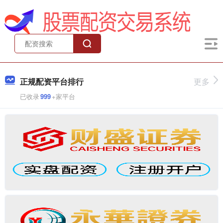
正规配资平台排行
更多
已收录
999
+家平台