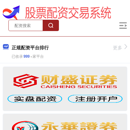
正规配资平台排行
更多
已收录
999
+家平台